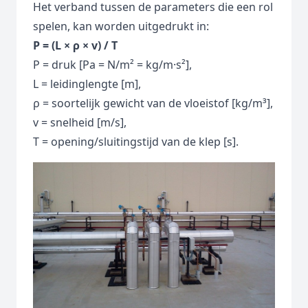
Het verband tussen de parameters die een rol
spelen, kan worden uitgedrukt in:
P = (L × ρ × v) / T
P = druk [Pa = N/m² = kg/m·s²],
L = leidinglengte [m],
ρ = soortelijk gewicht van de vloeistof [kg/m³],
v = snelheid [m/s],
T = opening/sluitingstijd van de klep [s].